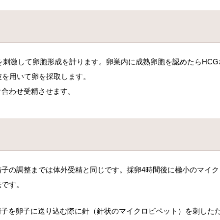
巣を刺激して卵胞形成を計ります。卵巣内に成熟卵胞を認めたらHCGホ
波を用いて卵を採取します。
け合わせ受精させます。
精子の調整までは体外受精と同じです。採卵
4
時間後に極小のマイク
法です。
精子を卵子に送り込む際に針（針状のマイクロピペット）を刺した