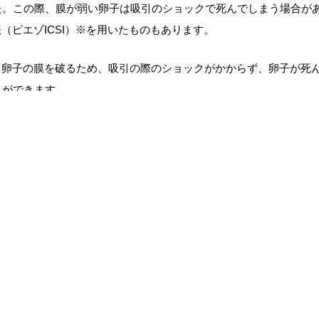
た。この際、膜が弱い卵子は吸引のショックで死んでしまう場合が
法（ピエゾ
ICSI
）※を用いたものもあります。
り卵子の膜を破るため、吸引の際のショックがかからず、卵子が死
とができます。