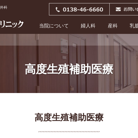
外科
当院について
婦人科
産科
乳
高度生殖補助医療
高度生殖補助医療