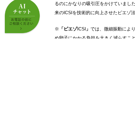
るのにかなりの吸引圧をかけていまし
来の
ICSI
を技術的に向上させたピエゾ
※
「ピエゾ
ICSI
」
では、微細振動によ
め卵子にかかる負担を大きく減らすこ