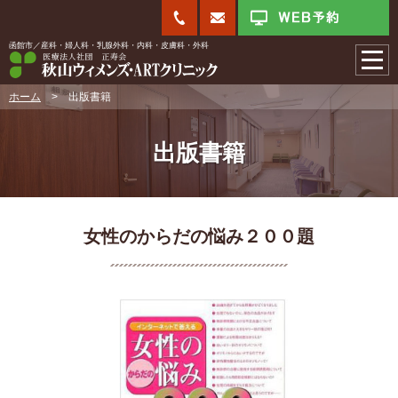
函館市／産科・婦人科・乳腺外科・内科・皮膚科・外科
ホーム
>
出版書籍
出版書籍
女性のからだの悩み２００題