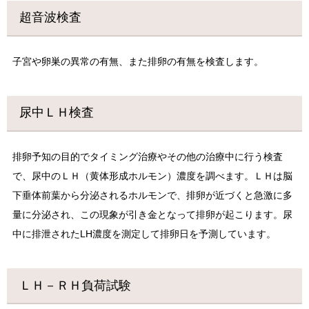
超音波検査
子宮や卵巣の異常の有無、また排卵の有無を検査します。
尿中ＬＨ検査
排卵予知の目的でタイミング治療やその他の治療中に行う検査
で、尿中のＬＨ（黄体形成ホルモン）濃度を調べます。ＬＨは脳
下垂体前葉から分泌されるホルモンで、排卵が近づくと急激に多
量に分泌され、この現象が引き金となって排卵が起こります。尿
中に排泄されたLH濃度を測定して排卵日を予測しています。
ＬＨ－ＲＨ負荷試験