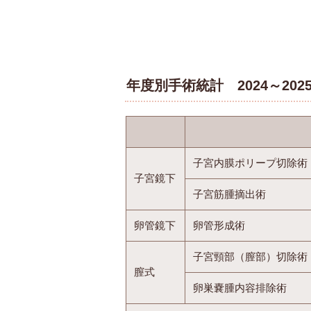
年度別手術統計 2024～202
子宮内膜ポリープ切除術
子宮鏡下
子宮筋腫摘出術
卵管鏡下
卵管形成術
子宮頸部（膣部）切除術
膣式
卵巣嚢腫内容排除術