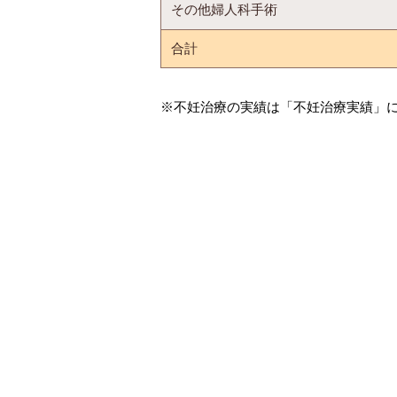
その他婦人科手術
合計
※不妊治療の実績は「不妊治療実績」
年度別手術・分娩統計 2019～
腹式
帝王切開術
子宮全摘術（＋膣壁形成
子宮頸部（膣部）切除術
膣式
卵巣嚢腫内容排除術